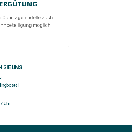
ERGÜTUNG
ve Courtagemodelle auch
innbeteiligung möglich
 SIE UNS
3
lingbostel
7 Uhr