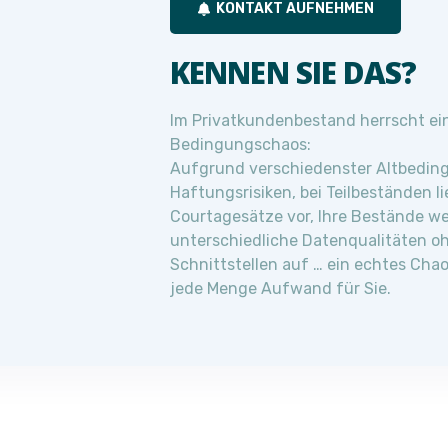
KONTAKT AUFNEHMEN
KENNEN SIE DAS?
Im Privatkundenbestand herrscht ei
Bedingungschaos:
Aufgrund verschiedenster Altbedin
Haftungsrisiken, bei Teilbeständen l
Courtagesätze vor, Ihre Bestände w
unterschiedliche Datenqualitäten oh
Schnittstellen auf … ein echtes Cha
jede Menge Aufwand für Sie.