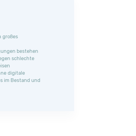
n großes
gungen bestehen
iegen schlechte
eisen
ne digitale
os im Bestand und