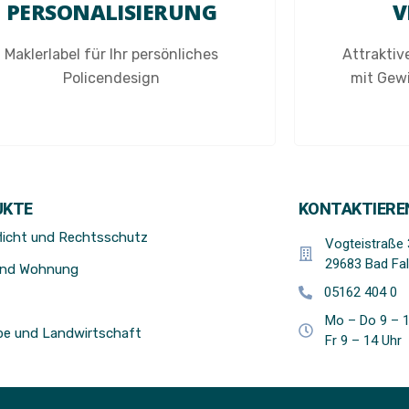
PERSONALISIERUNG
V
Maklerlabel für Ihr persönliches
Attrakti
Policendesign
mit Gew
UKTE
KONTAKTIEREN
licht und Rechtsschutz
Vogteistraße 
29683 Bad Fal
und Wohnung
05162 404 0
Mo – Do 9 – 1
e und Landwirtschaft
Fr 9 – 14 Uhr